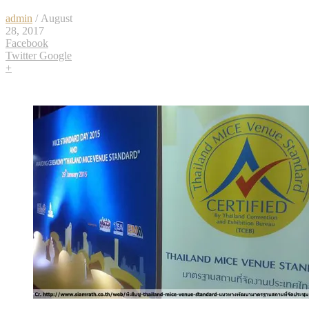
admin
/ August
28, 2017
Facebook
Twitter
Google
+