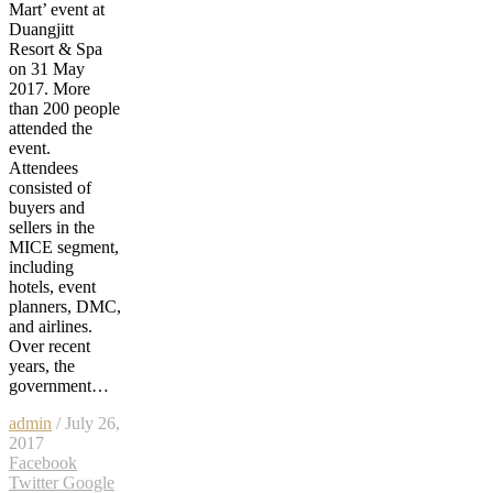
Mart’ event at
Duangjitt
Resort & Spa
on 31 May
2017. More
than 200 people
attended the
event.
Attendees
consisted of
buyers and
sellers in the
MICE segment,
including
hotels, event
planners, DMC,
and airlines.
Over recent
years, the
government…
admin
/ July 26,
2017
Facebook
Twitter
Google