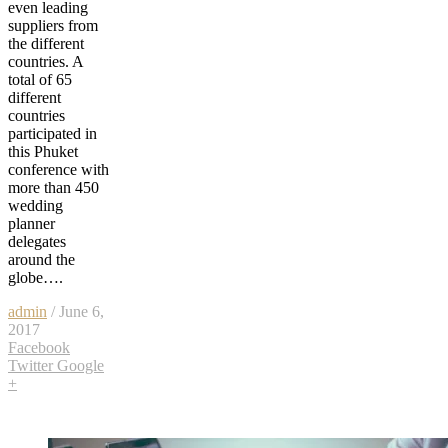
even leading
suppliers from
the different
countries. A
total of 65
different
countries
participated in
this Phuket
conference with
more than 450
wedding
planner
delegates
around the
globe….
admin
/ June 6,
2017
Facebook
Twitter
Google
+