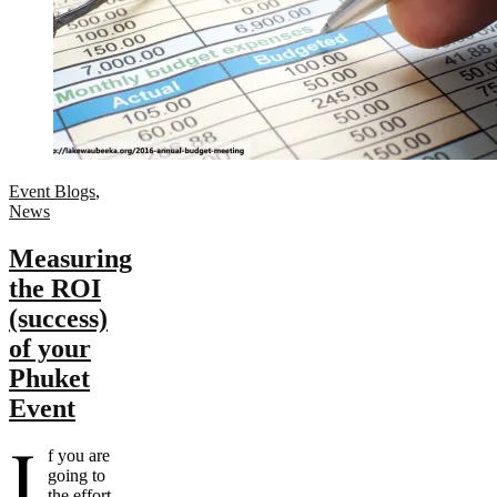
Event Blogs
,
News
Measuring
the ROI
(success)
of your
Phuket
Event
I
f you are
going to
the effort