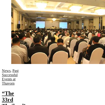
News
,
Past
Successful
Events at
Thavorn
“The
33rd