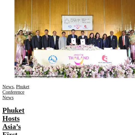
News
,
Phuket
Conference
News
Phuket
Hosts
Asia’s
First