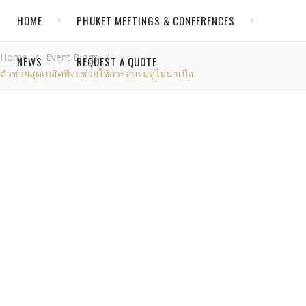
HOME
PHUKET MEETINGS & CONFERENCES
Home
/
Event Blogs
/
NEWS
REQUEST A QUOTE
ตัวช่วยสุดเบสิคที่จะช่วยให้การอบรมดูไม่น่าเบื่อ
CATEGORIES
Event Blogs
News
,
EVENT BLOGS
NEWS
Past Successful Events at Thavorn
ตัว
ช่วย
Phuket Conference News
สุด