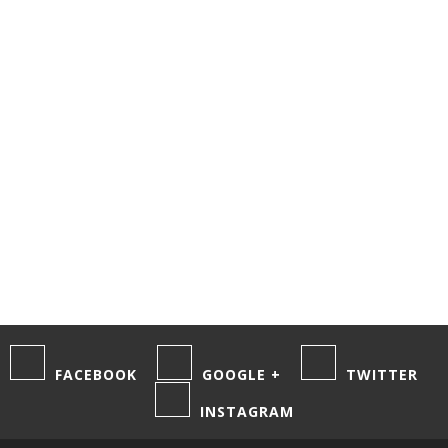
Notify me of
follow-up
comments by
email.
Notify me of
new posts by
email.
FACEBOOK
GOOGLE +
TWITTER
INSTAGRAM