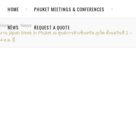
HOME
PHUKET MEETINGS & CONFERENCES
Home
/
News
/
NEWS
REQUEST A QUOTE
งาน Japan Week In Phuket ณ ศูนย์การค้าเซ็นทรัล ภูเก็ต ตั้งแต่วันที่ 2 –
4 ส.ค. นี้
CATEGORIES
Event Blogs
,
NEWS
News
PHUKET
CONFERENCE
NEWS
Past Successful Events at Thavorn
งาน
Phuket Conference News
Japan