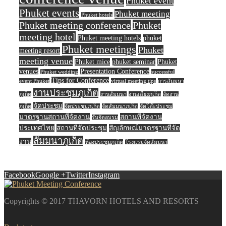
Phuket event
Phuket events
Phuket meeting
Phuket hotels
Phuket meeting conference
Phuket
meeting hotel
Phuket meeting hotels
phuket
Phuket meetings
Phuket
meeting resort
meeting venue
Phuket mice
phuket seminar
Phuket
venues
Presentation Conference
Phuket wedding
successful
Tips for Conference
event Phuket
virtual meeting tips
การสัมมนา
งานประชุมภูเก็ต
ภูเก็ต
งานสัมมนา
งานเลี้ยงภูเก็ต
จัดงาน
จัดประชุม
ภูเก็ต
จัดประชุมภูเก็ต
จัดสัมมนาภูเก็ต
จัดโต๊ะประชุม
มาตรฐานสถานที่จัดงาน
สถานที่จัดงาน
รับจัดอบรม
ประเทศไทย
สถานที่จัดประชุม
สัญลักษณ์มาตรฐานที่จัด
สัมมนาภูเก็ต
งาน
ห้องประชุมภูเก็ต
โรงแรมจัดสัมมนา
Facebook
Google +
Twitter
Instagram
Copyrights © 2017 THAVORN HOTELS AND RESORTS