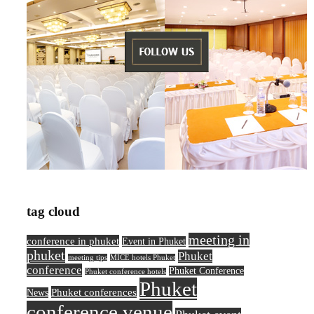
tag cloud
meeting in
conference in phuket
Event in Phuket
phuket
Phuket
meeting tips
MICE hotels Phuket
conference
Phuket Conference
Phuket conference hotels
Phuket
Phuket conferences
News
conference venue