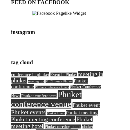
FEED ON FACEBOOK
instagram
tag cloud
meeting in
conference in phuket
Event in Phuket
phuket
Phuket
meeting tips
MICE hotels Phuket
conference
Phuket Conference
Phuket conference hotels
Phuket
Phuket conferences
News
conference venue
Phuket event
Phuket events
Phuket meeting
Phuket hotels
Phuket meeting conference
Phuket
meeting hotel
Phuket meeting hotels
phuket